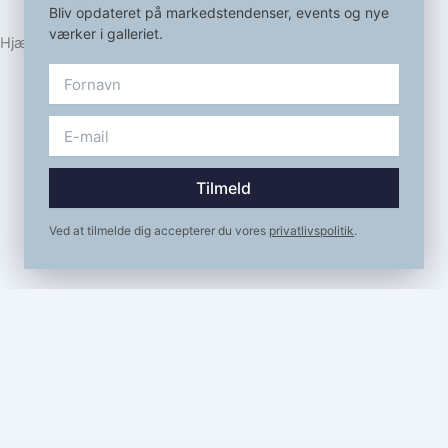
Bliv opdateret på markedstendenser, events og nye
værker i galleriet.
Hjælp
FAQ
Privatlivspolitik & cookies
Handelsbetingelser
Kontakt
2025 © ArtSolo.dk
Tilmeld
CVR: 45002268
Ved at tilmelde dig accepterer du vores
privatlivspolitik
.
Webdesign af
BrandSome
Skål modelleret i spirrende stil dekoreret med celadon glasur.
Navn
Email