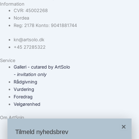
Information
CVR: 45002268
Nordea
Reg: 2178 Konto: 9041881744
kn@artsolo.dk
+45 27285322
Service
Galleri - cutared by ArtSolo
- invitation only
Rådgivning
Vurdering
Foredrag
Velgørenhed
Om ArtSolo
Om ArtSolo
×
Tilmeld nyhedsbrev
Om Kasper Nielsen
Kontakt