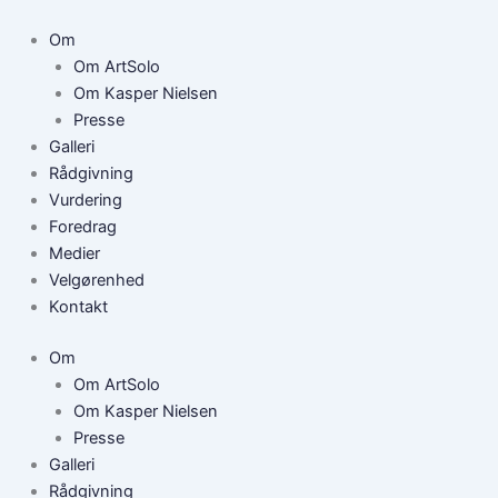
Gå
til
Om
indholdet
Om ArtSolo
Om Kasper Nielsen
Presse
Galleri
Rådgivning
Vurdering
Foredrag
Medier
Velgørenhed
Kontakt
Om
Om ArtSolo
Om Kasper Nielsen
Presse
Galleri
Rådgivning