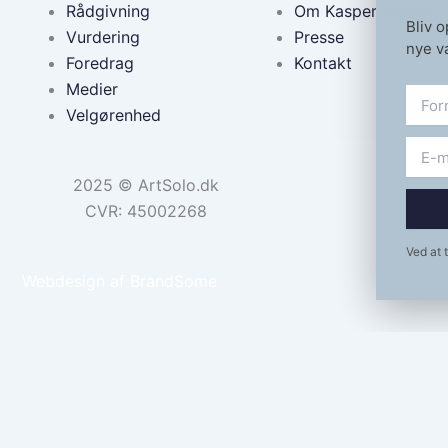
Rådgivning
Om Kasper Nielsen
Bliv 
Vurdering
Presse
nye væ
Foredrag
Kontakt
Medier
Velgørenhed
2025 © ArtSolo.dk
CVR: 45002268
Ved at 
Webdesign af
BrandSome