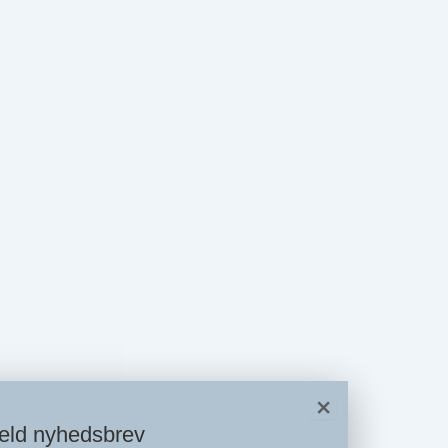
Hjælp
×
eld nyhedsbrev
Kontakt