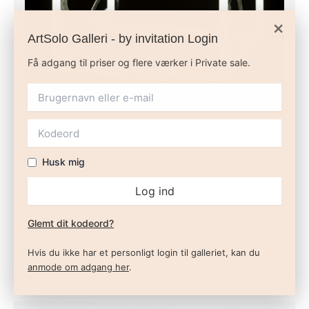
×
ArtSolo Galleri - by invitation Login
Få adgang til priser og flere værker i Private sale.
Jeppe Hein
“Small Neon Cube”. 2005.
Husk mig
Neonrør, sensor og transformator. Edition på 15 plus to AP.
Log ind
30 x 30 x 30 cm.
Glemt dit kodeord?
52.000 kr.
Hvis du ikke har et personligt login til galleriet, kan du
Læs mere
anmode om adgang her
.