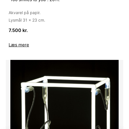
Akvarel på papir.
Lysmål 31 x 23 cm.
7.500 kr.
Læs mere