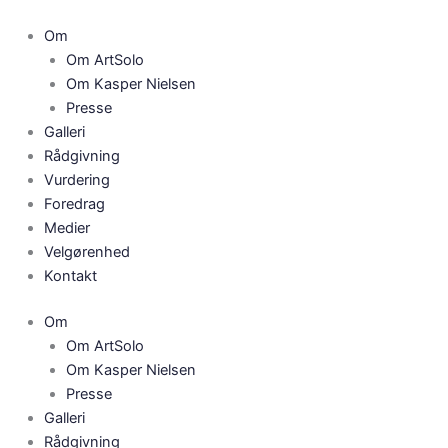
Gå
til
Om
indholdet
Om ArtSolo
Om Kasper Nielsen
Presse
Galleri
Rådgivning
Vurdering
Foredrag
Medier
Velgørenhed
Kontakt
Om
Om ArtSolo
Om Kasper Nielsen
Presse
Galleri
Rådgivning